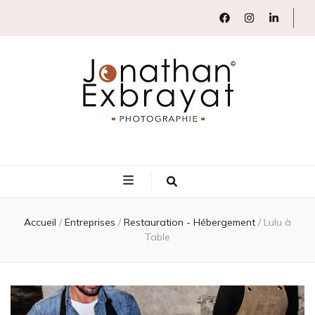
Jonathan Exbrayat Photographie
Révéler en images votre savoir-faire
Accueil
/
Entreprises
/
Restauration - Hébergement
/
Lulu à
Table