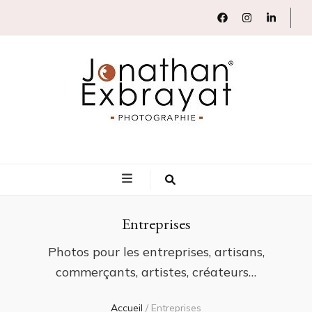
Jonathan Exbrayat Photographie
Révéler en images votre savoir-faire
Entreprises
Photos pour les entreprises, artisans,
commerçants, artistes, créateurs…
Accueil
/
Entreprises