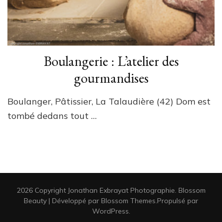
Boulangerie : L’atelier des
gourmandises
Boulanger, Pâtissier, La Talaudière (42) Dom est
tombé dedans tout …
2026 Copyright
Jonathan Exbrayat Photographie
.
Blossom
Beauty | Développé par
Blossom Themes
.Propulsé par
WordPress
.