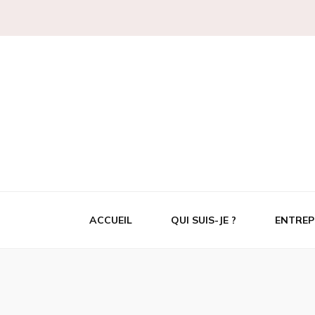
Jonathan Exbrayat Photographie
Révéler en images votre savoir-faire
ACCUEIL
QUI SUIS-JE ?
ENTREP