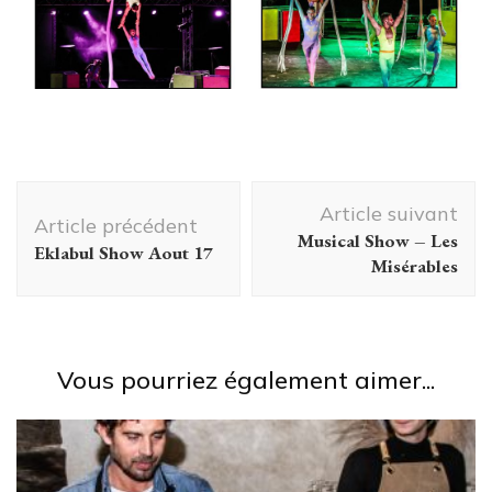
Navigation
Article suivant
d'article
Article précédent
Musical Show – Les
Eklabul Show Aout 17
Misérables
Vous pourriez également aimer...