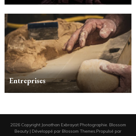
Entreprises
2026 Copyright
Jonathan Exbrayat Photographie
.
Blossom
Beauty | Développé par
Blossom Themes
.Propulsé par