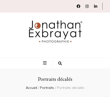
Jonathan Exbrayat Photographie
Révéler en images votre savoir-faire
Portraits décalés
Accueil
/
Portraits
/
Portraits décalés